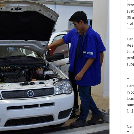
Prov
sys
35 n
sta
Can 
Rea
to p
pro
sup
The
Card
In t
lead
num
[…]
Can
The 