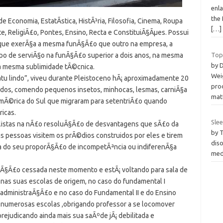
enl
the 
conomia, EstatÃ­stica, HistÃ³ria, Filosofia, Cinema, Roupa
[…]
ite, ReligiÃ£o, Pontes, Ensino, Recta e ConstituiÃ§Ãµes. Possui
que exerÃ§a a mesma funÃ§Ã£o que outro na empresa, a
mpo de serviÃ§o na funÃ§Ã£o superior a dois anos, na mesma
Top
by 
 a mesma sublimidade tÃ©cnica.
Weig
tu lindo”, viveu durante Pleistoceno hÃ¡ aproximadamente 20
prod
idos, comendo pequenos insetos, minhocas, lesmas, carniÃ§a
mat
 AmÃ©rica do Sul que migraram para setentriÃ£o quando
icas.
Sle
listas na nÃ£o resoluÃ§Ã£o de desvantagens que sÃ£o da
by 
as pessoas visitem os prÃ©dios construidos por eles e tirem
diso
a do seu proporÃ§Ã£o de incompetÃªncia ou indiferenÃ§a
medi
aÃ§Ã£o cessada neste momento e estÃ¡ voltando para sala de
 nas suas escolas de origem, no caso do fundamental I
 administraÃ§Ã£o e no caso do Fundamental II e do Ensino
 numerosas escolas ,obrigando professor a se locomover
ejudicando ainda mais sua saÃºde jÃ¡ debilitada e