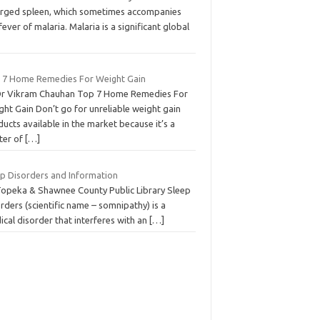
arged spleen, which sometimes accompanies
fever of malaria. Malaria is a significant global
 7 Home Remedies For Weight Gain
Dr Vikram Chauhan Top 7 Home Remedies For
ht Gain Don’t go for unreliable weight gain
ucts available in the market because it’s a
ter of
[…]
ep Disorders and Information
Topeka & Shawnee County Public Library Sleep
rders (scientific name – somnipathy) is a
cal disorder that interferes with an
[…]