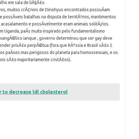
lho em sala de liÃ§Ã£o.
sivos, muitos crÃ¢nios de Dinohyus encontrados possuÃ­am
 possÃ­veis batalhas na disputa de territÃ³rios, mantimentos
 acasalamento e possÃ­velmente eram animais solitÃ¡rios.
m Uganda, paÃ­s muito inspirado pelo fundamentalismo
vangÃ©lico ianque , governo determinou que ser gay deve
ender prisÃ£o perpÃ©tua (fora que RÃºssia e Brasil sÃ£o 2
os paÃ­ses mas perigosos do planeta para homossexuais, e os
ois sÃ£o majoritariamente cristÃ£os).
 to decrease ldl cholesterol