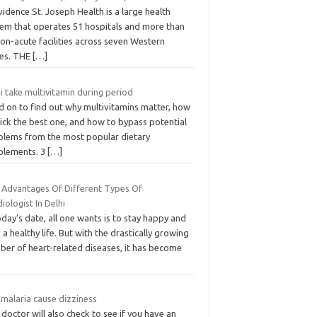
idence St. Joseph Health is a large health
tem that operates 51 hospitals and more than
on-acute facilities across seven Western
tes. THE
[…]
i take multivitamin during period
d on to find out why multivitamins matter, how
ick the best one, and how to bypass potential
blems from the most popular dietary
plements. 3
[…]
 Advantages Of Different Types Of
iologist In Delhi
oday’s date, all one wants is to stay happy and
 a healthy life. But with the drastically growing
ber of heart-related diseases, it has become
 malaria cause dizziness
doctor will also check to see if you have an