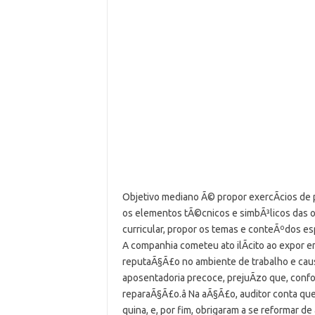
Objetivo mediano Ã© propor exercÃ­cios de
os elementos tÃ©cnicos e simbÃ³licos das ob
curricular, propor os temas e conteÃºdos es
A companhia cometeu ato ilÃ­cito ao expor 
reputaÃ§Ã£o no ambiente de trabalho e caus
aposentadoria precoce, prejuÃ­zo que, confo
reparaÃ§Ã£o.â Na aÃ§Ã£o, auditor conta 
quina, e, por fim, obrigaram a se reformar