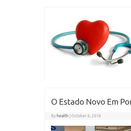
Skip
to
content
O Estado Novo Em Po
By
health
|
October 6, 2018