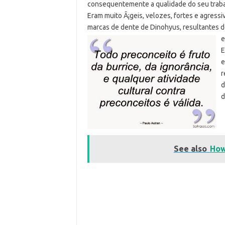
consequentemente a qualidade do seu traba
Eram muito Ã¡geis, velozes, fortes e agres
marcas de dente de Dinohyus, resultantes de
e
E
e
r
d
d
See also
How