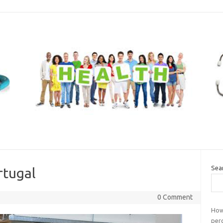
Sea
rtugal
0 Comment
How
per