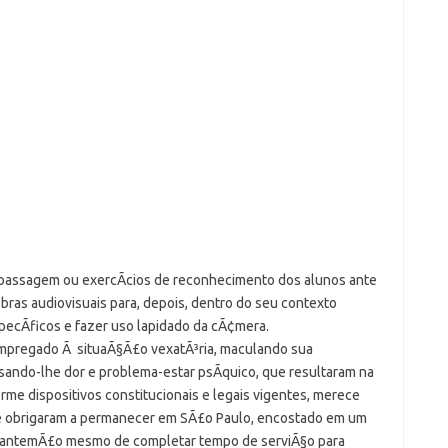
 passagem ou exercÃ­cios de reconhecimento dos alunos ante
ras audiovisuais para, depois, dentro do seu contexto
pecÃ­ficos e fazer uso lapidado da cÃ¢mera.
empregado Ã situaÃ§Ã£o vexatÃ³ria, maculando sua
ando-lhe dor e problema-estar psÃ­quico, que resultaram na
rme dispositivos constitucionais e legais vigentes, merece
que obrigaram a permanecer em SÃ£o Paulo, encostado em um
 de antemÃ£o mesmo de completar tempo de serviÃ§o para