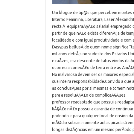
Um blogue de tip@s que percebem montes de E
Interno Feminina, Literatura, Laser Alexandr
recta Ã equiparaÃ§Ã£o salarial empregado 
partir de que nÃ£o exista diferenÃ§a de te
localidade e com igual produtividade e com
Dasypus bellusÂ de quem nome significa “ta
mil anos detrÃ¡s no sudeste dos Estados Un
e raÃ­zes, era descente de tatus vindos da
ocorreu a conexÃ£o de terra entre as AmÃ©r
No malvarosa devem ser os maiores especia
sua inteira responsabilidade.Convido a que 
as conclusÃµes por si mesmas e tomem not
para a resoluÃ§Ã£o de complicaÃ§Ãµes.
professor readaptado que possui a readapt
liÃ§Ã£o nÃ£o possui a garantia de continuar
podendo ir para qualquer local de ensino da
mÃ©dio sobram somente aulas picadasâ em
longas distÃ¢ncias em um mesmo perÃ­odo pr