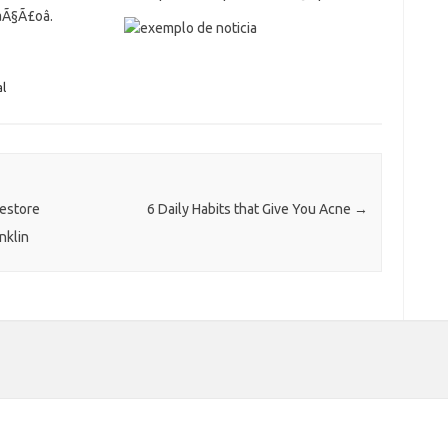
Ã§Ã£oâ.
l
estore
6 Daily Habits that Give You Acne
→
nklin